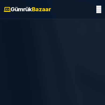
Gümrük
Bazaar