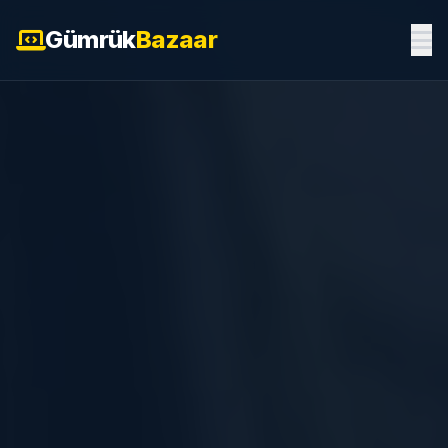
Gümrük
Bazaar